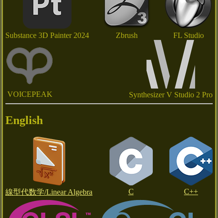
Substance 3D Painter 2024
Zbrush
FL Studio
VOICEPEAK
Synthesizer V Studio 2 Pro
English
C
C++
線型代数学/Linear Algebra