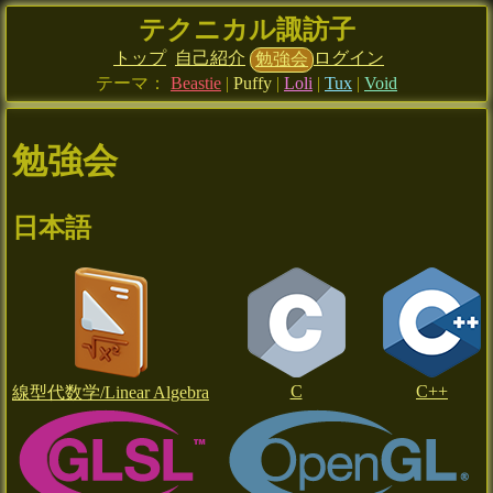
テクニカル諏訪子
トップ
自己紹介
ログイン
勉強会
テーマ：
Beastie
|
Puffy
|
Loli
|
Tux
|
Void
勉強会
日本語
C
C++
線型代数学/Linear Algebra