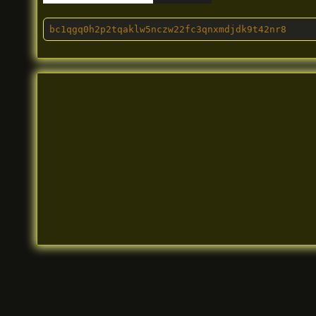
bc1qgq0h2p2tqaklw5nczw22fc3qnxmdjdk9t42nr8