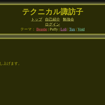
テクニカル諏訪子
トップ
自己紹介
勉強会
ログイン
テーマ：
Beastie
|
Puffy
|
Loli
|
Tux
|
Void
申し上げます。