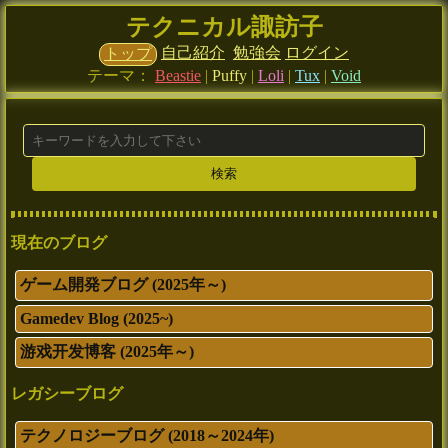
テクニカル諏訪子
自己紹介
勉強会
ログイン
トップ
テーマ：
Beastie
|
Puffy
|
Loli
|
Tux
|
Void
現在のブログ
ゲーム開発ブログ (2025年～)
Gamedev Blog (2025~)
游戏开发博客 (2025年～)
レガシーブログ
テクノロジーブログ (2018～2024年)