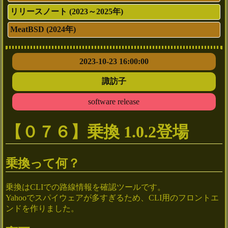
リリースノート (2023～2025年)
MeatBSD (2024年)
2023-10-23 16:00:00
諏訪子
software release
【０７６】乗換 1.0.2登場
乗換って何？
乗換はCLIでの路線情報を確認ツールです。
Yahooでスパイウェアが多すぎるため、CLI用のフロントエ
ンドを作りました。