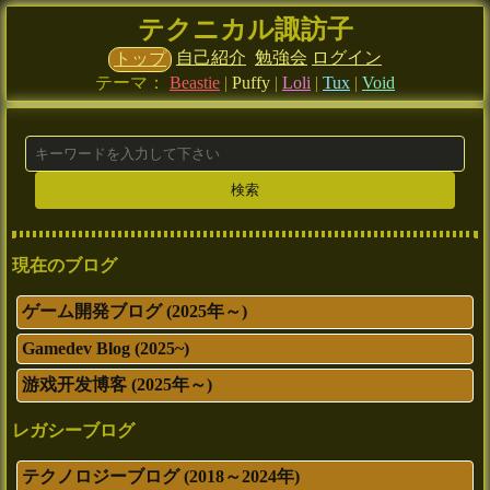
テクニカル諏訪子
自己紹介
勉強会
ログイン
トップ
テーマ：
Beastie
|
Puffy
|
Loli
|
Tux
|
Void
現在のブログ
ゲーム開発ブログ (2025年～)
Gamedev Blog (2025~)
游戏开发博客 (2025年～)
レガシーブログ
テクノロジーブログ (2018～2024年)