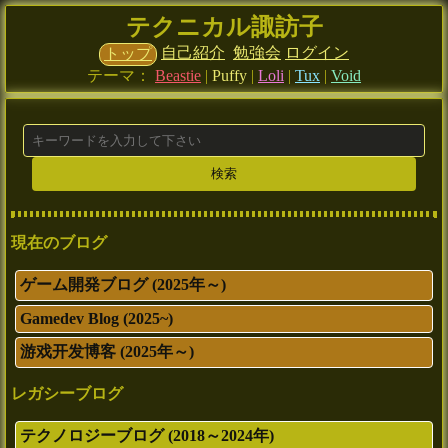
テクニカル諏訪子
自己紹介
勉強会
ログイン
トップ
テーマ：
Beastie
|
Puffy
|
Loli
|
Tux
|
Void
現在のブログ
ゲーム開発ブログ (2025年～)
Gamedev Blog (2025~)
游戏开发博客 (2025年～)
レガシーブログ
テクノロジーブログ (2018～2024年)