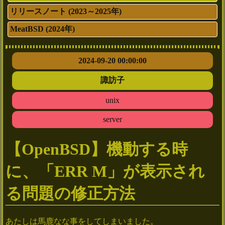
リリースノート (2023～2025年)
MeatBSD (2024年)
2024-09-20 00:00:00
諏訪子
unix
server
【OpenBSD】機動する時
に、「ERR M」が表示され
る問題の修正方法
あたしは馬鹿なな事をしてしまいました。