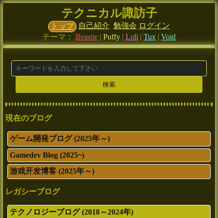
テクニカル諏訪子
自己紹介
勉強会
ログイン
トップ
テーマ：
Beastie
|
Puffy
|
Loli
|
Tux
|
Void
現在のブログ
ゲーム開発ブログ (2025年～)
Gamedev Blog (2025~)
游戏开发博客 (2025年～)
レガシーブログ
テクノロジーブログ (2018～2024年)