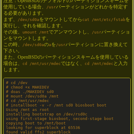
注意：OpenBSDのデフォルトのパーティションスキームを
使用している場合、
パーティションがどれかを特定す
/usr
る必要があります。
まず、
をマウントしてから
を
/dev/sd0a
cat /mnt/etc/fstab
実行し、それを確認します。
その後、
でアンマウントし、
パーティショ
umount /mnt
/usr
ンをマウントします。
この時、
の
を
パーティションに置き換えて
/dev/sd0a
a
/usr
下さい。
また、OpenBSDのパーティションスキームを使用している
場合は、
ではなく、
と入力
cd /mnt/usr/mdec
cd /mnt/mdec
します。
# cd /dev

# chmod +x MAKEDEV

# doas ./MAKEDEV sd0

# mount /dev/sd0a /mnt

# cd /mnt/usr/mdec

# installboot -v -r /mnt sd0 biosboot boot

Using /mnt as root

installing bootstrap on /dev/rsd0c

using first-stage biosboot, second-stage boot

copying boot to /mnt/boot

looking for superblock at 65536

found valid ffs2 superblock
