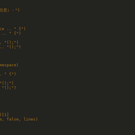
（任意）：")

e .. " {")

.. " {")

 "();")

. "();")

espace)

 " {")

();")

"();")

[1]

, false, lines)
