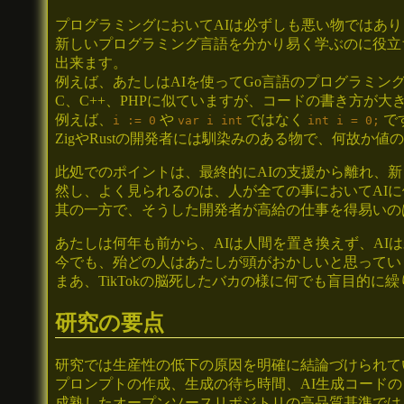
プログラミングにおいてAIは必ずしも悪い物ではあ
新しいプログラミング言語を分かり易く学ぶのに役立
出来ます。
例えば、あたしはAIを使ってGo言語のプログラミン
C、C++、PHPに似ていますが、コードの書き方が大
例えば、
や
ではなく
で
i := 0
var i int
int i = 0;
ZigやRustの開発者には馴染みのある物で、何故か
此処でのポイントは、最終的にAIの支援から離れ、
然し、よく見られるのは、人が全ての事においてAI
其の一方で、そうした開発者が高給の仕事を得易いの
あたしは何年も前から、AIは人間を置き換えず、AI
今でも、殆どの人はあたしが頭がおかしいと思ってい
まあ、TikTokの脳死したバカの様に何でも盲目的
研究の要点
研究では生産性の低下の原因を明確に結論づけられて
プロンプトの作成、生成の待ち時間、AI生成コード
成熟したオープンソースリポジトリの高品質基準では