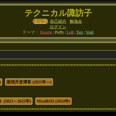
テクニカル諏訪子
トップ
自己紹介
勉強会
ログイン
テーマ：
Beastie
|
Puffy
|
Loli
|
Tux
|
Void
)
游戏开发博客 (2025年～)
2023～2025年)
MeatBSD (2024年)