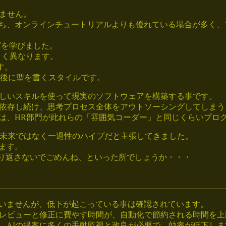
りません。
ち、オンラインチュートリアルよりも優れている場合が多く、
グを学びました。
きく異なります。
す。
値の後に型を書くスタイルです。
新しいスキルを使って現実のソフトウェアを構築する事です。
に依存し続け、思考プロセス全体をアウトソーシングしてしまう
は、HR部門が此れらの「雰囲気コーダー」と同じくらいプロ
は未来ではなく一過性のハイプだと主張してきました。
ます。
に繰り返さないでごめんね、といった所でしょうか・・・
いませんが、低下が起こっている事は確認されています。
のレビューと修正に費やす時間が、自動化で節約される時間を上
、AIの提案に多くの手動監視と改良が必要で、効率が低下しま