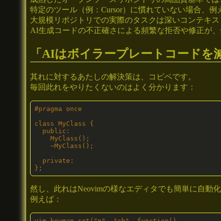
特定のツール（例：Cursor）に慣れていない場合、
大規模リポジトリでの実際のタスクは深いコンテキス
AI生成コードの不正確さによる頻繁な拒否や修正が
「AIはボイラープレートコードを
其れに対するあたしの解決策は、コピペです。
毎回此れをやりたくないのはよく分かります：
#pragma once

class MyClass {

  public:

    MyClass();

    ~MyClass();

  private:

};
然し、此れはNeovimの様なエディタでも簡単に自動
例えば：
vim.keymap.set("n", "ch", function()
