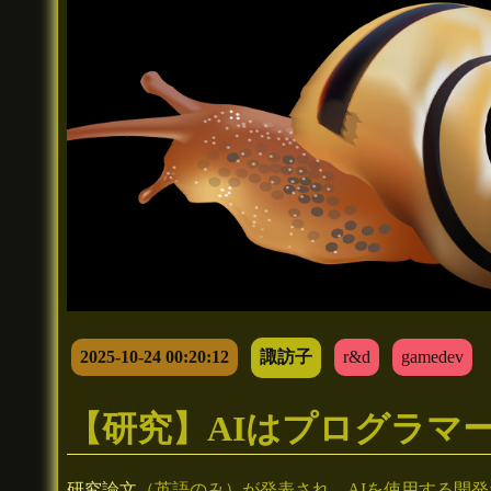
2025-10-24 00:20:12
諏訪子
r&d
gamedev
【研究】AIはプログラマ
研究論文
（英語のみ）が発表され、AIを使用する開発