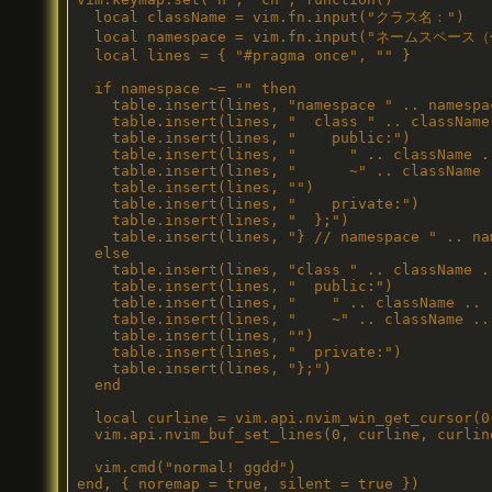
  local className = vim.fn.input("クラス名：")

  local namespace = vim.fn.input("ネームスペース
  local lines = { "#pragma once", "" }

  if namespace ~= "" then

    table.insert(lines, "namespace " .. namespac
    table.insert(lines, "  class " .. className 
    table.insert(lines, "    public:")

    table.insert(lines, "      " .. className ..
    table.insert(lines, "      ~" .. className .
    table.insert(lines, "")

    table.insert(lines, "    private:")

    table.insert(lines, "  };")

    table.insert(lines, "} // namespace " .. nam
  else

    table.insert(lines, "class " .. className ..
    table.insert(lines, "  public:")

    table.insert(lines, "    " .. className .. "
    table.insert(lines, "    ~" .. className .. 
    table.insert(lines, "")

    table.insert(lines, "  private:")

    table.insert(lines, "};")

  end

  local curline = vim.api.nvim_win_get_cursor(0)
  vim.api.nvim_buf_set_lines(0, curline, curline
  vim.cmd("normal! ggdd")

end, { noremap = true, silent = true })