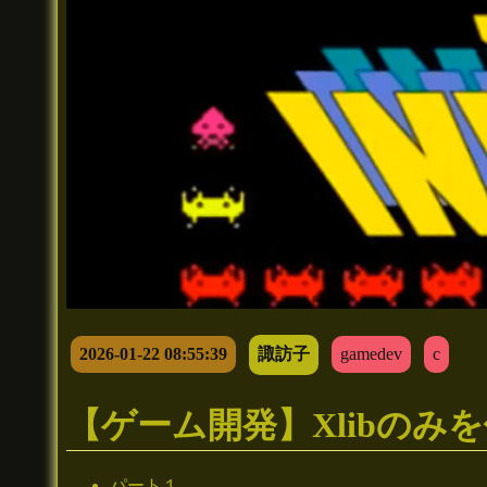
2026-01-22 08:55:39
諏訪子
gamedev
c
【ゲーム開発】Xlibの
パート１