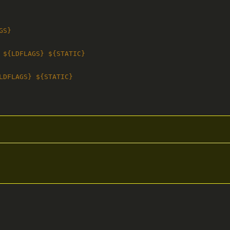
S}

 ${LDFLAGS} ${STATIC}

LDFLAGS} ${STATIC}
