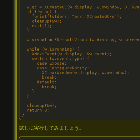
  w.gc = XCreateGC(w.display, w.xwindow, 0, &val
  if (!w.gc) {

    fprintf(stderr, "err: XCreateGC\n");

    cleanup(&w);

    exit(1);

  }

  w.visual = *DefaultVisual(w.display, w.screen)
  while (w.isrunning) {

    XNextEvent(w.display, &w.event);

    switch (w.event.type) {

      case Expose:

      case ConfigureNotify:

        XClearWindow(w.display, w.xwindow);

        break;

      default:

        break;

    }

  }

  cleanup(&w);

  return 0;

}
試しに実行してみましょう。