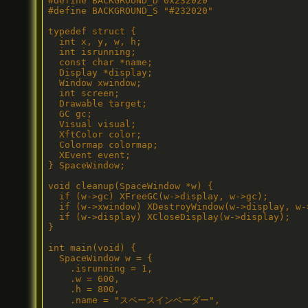
#define BACKGROUND_D 0x232020

#define BACKGROUND_S "#232020"

typedef struct {

  int x, y, w, h;

  int isrunning;

  const char *name;

  Display *display;

  Window xwindow;

  int screen;

  Drawable target;

  GC gc;

  Visual visual;

  XftColor color;

  Colormap colormap;

  XEvent event;

} SpaceWindow;

void cleanup(SpaceWindow *w) {

  if (w->gc) XFreeGC(w->display, w->gc);

  if (w->xwindow) XDestroyWindow(w->display, w->
  if (w->display) XCloseDisplay(w->display);

}

int main(void) {

  SpaceWindow w = {

    .isrunning = 1,

    .w = 600,

    .h = 800,

    .name = "スペースインベーダー",
