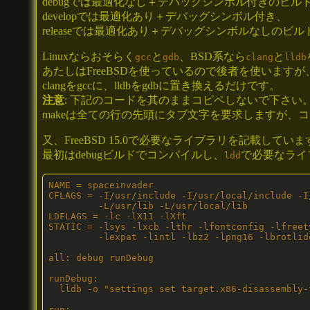
debugでは最適化なし＋デバッグシンボル付きのビル
developでは最適化あり＋デバッグシンボル付き、
releaseでは最適化あり＋デバッグシンボルなしのビ
Linuxならおそらく
と
、BSD系なら
と
gcc
gdb
clang
lldb
あたしはFreeBSDを使っているので後者を使います
clangをgccに、lldbをgdbに置き換えるだけです。
注意
: 下記のコードを其のままコピペしないで下さい
makeは全ての行の先頭にタブ文字を要求しますが、
又、FreeBSD 15.0で必要なライブラリを記載していま
最初はdebugビルドでコンパイルし、
で必要なライ
ldd
NAME = spaceinvader

CFLAGS = -I/usr/include -I/usr/local/include -I
         -L/usr/lib -L/usr/local/lib

LDFLAGS = -lc -lX11 -lXft

STATIC = -lsys -lxcb -lthr -lfontconfig -lfreet
         -lexpat -lintl -lbz2 -lpng16 -lbrotlid
all: debug runDebug

runDebug:

  lldb -o "settings set target.x86-disassembly-
run:
