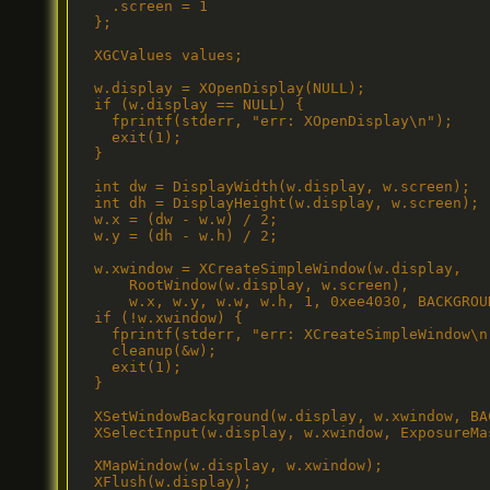
    .screen = 1

  };

  XGCValues values;

  w.display = XOpenDisplay(NULL);

  if (w.display == NULL) {

    fprintf(stderr, "err: XOpenDisplay\n");

    exit(1);

  }

  int dw = DisplayWidth(w.display, w.screen);

  int dh = DisplayHeight(w.display, w.screen);

  w.x = (dw - w.w) / 2;

  w.y = (dh - w.h) / 2;

  w.xwindow = XCreateSimpleWindow(w.display,

      RootWindow(w.display, w.screen),

      w.x, w.y, w.w, w.h, 1, 0xee4030, BACKGROUN
  if (!w.xwindow) {

    fprintf(stderr, "err: XCreateSimpleWindow\n"
    cleanup(&w);

    exit(1);

  }

  XSetWindowBackground(w.display, w.xwindow, BAC
  XSelectInput(w.display, w.xwindow, ExposureMas
  XMapWindow(w.display, w.xwindow);

  XFlush(w.display);
