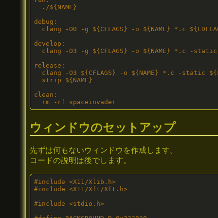
  ./${NAME}

debug:

  clang -O0 -g ${CFLAGS} -o ${NAME} *.c ${LDFLAG
develop:

  clang -O3 -g ${CFLAGS} -o ${NAME} *.c -static
release:

  clang -O3 ${CFLAGS} -o ${NAME} *.c -static ${
  strip ${NAME}

clean:

  rm -rf spaceinvader
ウィンドウのセットアップ
先ずは何もないウィンドウを作成します。
コードの説明は後でします。
#include <X11/Xlib.h>

#include <X11/Xft/Xft.h>

#include <stdio.h>
