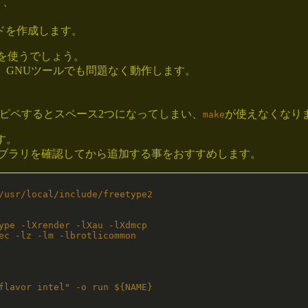
ド、
ルドを作成します。
を使うでしょう。
が、GNUツールでも問題なく動作します。
。
コピペするとスペース2つになってしまい、
が使えなくなり
make
す。
ブラリを確認してから追加する事をおすすめします。
/usr/local/include/freetype2 

ype -lXrender -lXau -lXdmcp 

ec -lz -lm -lbrotlicommon

flavor intel" -o run ${NAME}
