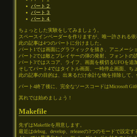
パート２
パート３
パート４
ちょっとした実験をしてみましょう。
スペースインベーダーを作りますが、唯一許される依存
此の記事は4つのパートに分けました。
パート1では画面にグラフィックを描き、アニメーシ
パート2では敵とプレイヤーの弾の発射、フォントの
パート3ではスコア、ライフ、画面を横切るUFOを追
そしてパート4ではタイトル画面、一時停止画面、ち
此の記事の目的は、出来るだけ余計な物を排除して、
パート4終了後に、完全なソースコードはMicrosoft Git
其れでは始めましょう！
Makefile
先ずはMakefileを用意します。
最近はdebug、develop、releaseの3つのモードで