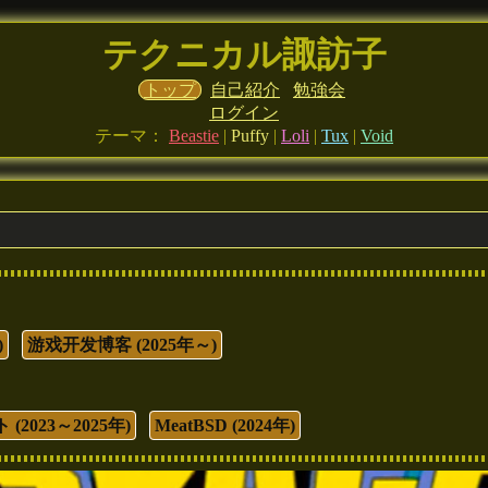
テクニカル諏訪子
トップ
自己紹介
勉強会
ログイン
テーマ：
Beastie
|
Puffy
|
Loli
|
Tux
|
Void
)
游戏开发博客 (2025年～)
2023～2025年)
MeatBSD (2024年)