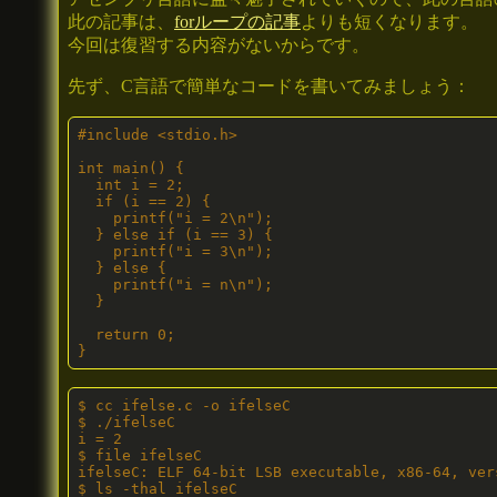
此の記事は、
forループの記事
よりも短くなります。
今回は復習する内容がないからです。
先ず、C言語で簡単なコードを書いてみましょう：
#include <stdio.h>

int main() {

  int i = 2;

  if (i == 2) {

    printf("i = 2\n");

  } else if (i == 3) {

    printf("i = 3\n");

  } else {

    printf("i = n\n");

  }

  return 0;

}
$ cc ifelse.c -o ifelseC

$ ./ifelseC

i = 2

$ file ifelseC

ifelseC: ELF 64-bit LSB executable, x86-64, ver
$ ls -thal ifelseC
