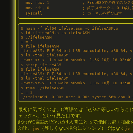
  mov rax, 1              ; FreeBSDでの終了の
  mov rdi, 0              ; 終了ステータス 0 (成功) 
  syscall                 ; カーネルを呼び出す
$ nasm -f elf64 ifelse.asm -o ifelseASM.o

$ ld ifelseASM.o -o ifelseASM

$ ./ifelseASM

i = 2

$ file ifelseASM

ifelseASM: ELF 64-bit LSB executable, x86-64, v
$ ls -thal ifelseASM

-rwxr-xr-x  1 suwako suwako  1.5K 10月 16 02:40 
$ strip ifelseASM

$ file ifelseASM

ifelseASM: ELF 64-bit LSB executable, x86-64, v
$ ls -thal ifelseASM

-rwxr-xr-x  1 suwako suwako  1.0K 10月 16 02:40 
$ time ./ifelseASM

i = 2

./ifelseASM  0.00s user 0.00s system 56% cpu 0.
最初に気づくのは、C言語では「iが2に等しいならこ
ェックへ」という見た目です。
此れがC言語がどれだけ人間にとって理解し易く抽象
勿論、
（等しくない場合にジャンプ）ではなく
jne
je