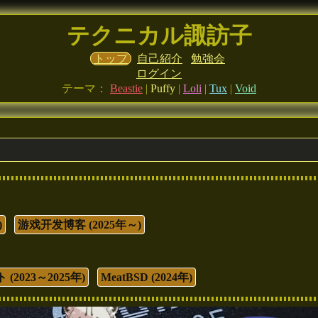
テクニカル諏訪子
トップ
自己紹介
勉強会
ログイン
テーマ：
Beastie
|
Puffy
|
Loli
|
Tux
|
Void
)
游戏开发博客 (2025年～)
2023～2025年)
MeatBSD (2024年)