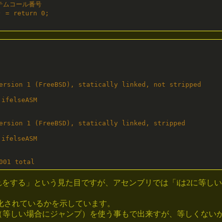
システムコール番号

= return 0;

ersion 1 (FreeBSD), statically linked, not stripped

ifelseASM

ersion 1 (FreeBSD), statically linked, stripped

ifelseASM

001 total
れをする」という見た目ですが、アセンブリでは「iは2に等し
化されているかを示しています。
（等しい場合にジャンプ）を使う事もで出来すが、等しくない