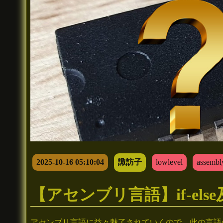
2025-10-16 05:10:04
諏訪子
lowlevel
assembl
【アセンブリ言語】if-else
アセンブリ言語に益々魅了されていくので、此の言語