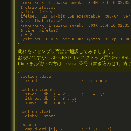
-rwxr-xr-x  1 suwako suwako  3.4M 10月 16 02:35 
$ strip ifelseC

$ file ifelseC

ifelseC: ELF 64-bit LSB executable, x86-64, ver
$ ls -thal ifelseC

-rwxr-xr-x  1 suwako suwako  603K 10月 16 02:35 
$ time ./ifelseC

i = 2

./ifelseC  0.00s user 0.00s system 69% cpu 0.00
此れをアセンブリ言語に翻訳してみましょう。
お浚いですが、GhostBSD（デスクトップ用のFreeB
Linuxをお使いの方は、syscall番号（書き込みは1
section .data

  i: dd 2                 ; int i = 2;

section .rodata

  itwo:   db 'i = 2', 10  ; 10 = '\n'

  ithree: db 'i = 3', 10

  iany:   db 'i = n', 10

section .text

  global _start

_start:

  cmp dword [i], 2        ; if (i == 2)
