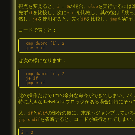
視点を変えると、
の場合、
を実行するには
i = 0
else
先ず
を比較し、次に
を比較し、其の後は「残っ
if
elif
然し、
を使用すると、先ず
を比較し、
を実行
je
if
jmp
コードで表すと：
  cmp dword [i], 2

  jne elif
は次の様になります：
  cmp dword [i], 2

  je if

  jmp elif
此の操作だけで1つの余分な命令ができてしまい、パ
特に大きなif-elseif-elseブロックがある場合は特にそ
又、
と
の部分の後に、末尾へジャンプしている
if
elif
を省略すると、コードが続行されてしまい
jmp endif
i = 2
