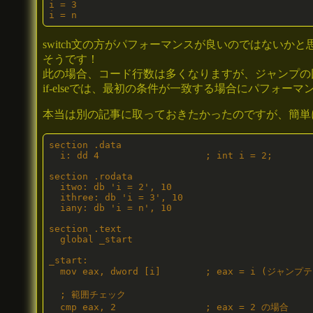
i = 3

i = n
switch文の方がパフォーマンスが良いのではないか
そうです！
此の場合、コード行数は多くなりますが、ジャンプの
if-elseでは、最初の条件が一致する場合にパフォー
本当は別の記事に取っておきたかったのですが、簡単
section .data

  i: dd 4                   ; int i = 2;

section .rodata

  itwo: db 'i = 2', 10

  ithree: db 'i = 3', 10

  iany: db 'i = n', 10

section .text

  global _start

_start:

  mov eax, dword [i]        ; eax = i (ジャンプ
  ; 範囲チェック

  cmp eax, 2                ; eax = 2 の場合
